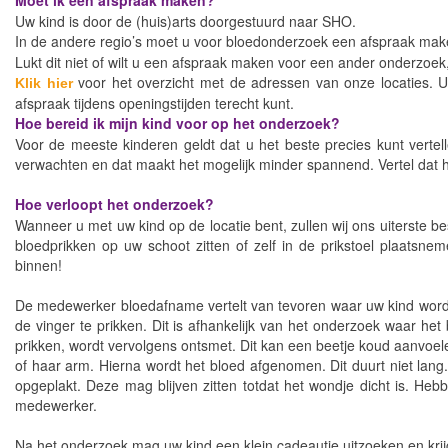
Moet ik een afspraak maken?
Uw kind is door de (huis)arts doorgestuurd naar SHO.
In de andere regio’s moet u voor bloedonderzoek een afspraak mak
Lukt dit niet of wilt u een afspraak maken voor een ander onderzoe
voor het overzicht met de adressen van onze locaties. 
Klik hier
afspraak tijdens openingstijden terecht kunt.
Hoe bereid ik mijn kind voor op het onderzoek?
Voor de meeste kinderen geldt dat u het beste precies kunt vertel
verwachten en dat maakt het mogelijk minder spannend. Vertel dat het
Hoe verloopt het onderzoek?
Wanneer u met uw kind op de locatie bent, zullen wij ons uiterste b
bloedprikken op uw schoot zitten of zelf in de prikstoel plaatsnem
binnen!
De medewerker bloedafname vertelt van tevoren waar uw kind wordt g
de vinger te prikken. Dit is afhankelijk van het onderzoek waar he
prikken, wordt vervolgens ontsmet. Dit kan een beetje koud aanvoelen
of haar arm. Hierna wordt het bloed afgenomen. Dit duurt niet lang
opgeplakt. Deze mag blijven zitten totdat het wondje dicht is. He
medewerker.
Na het onderzoek mag uw kind een klein cadeautje uitzoeken en krijgt