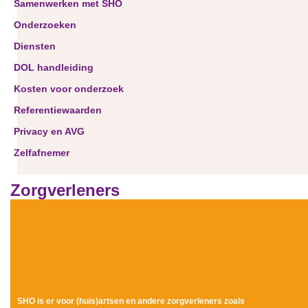
Samenwerken met SHO
Onderzoeken
Diensten
DOL handleiding
Kosten voor onderzoek
Referentiewaarden
Privacy en AVG
Zelfafnemer
Zorgverleners
SHO is er v
oor (huis)artsen en andere zorgverleners zoals