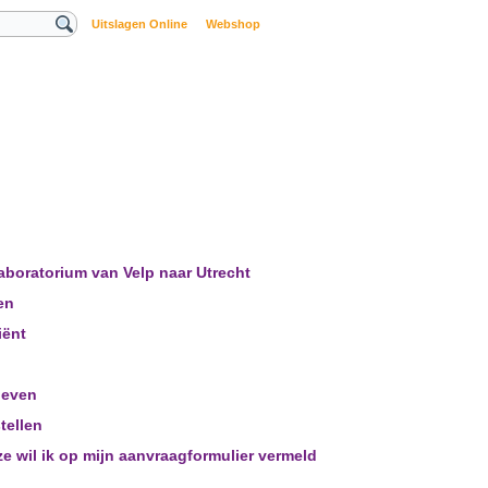
Uitslagen Online
Webshop
 laboratorium van Velp naar Utrecht
en
iënt
geven
tellen
ze wil ik op mijn aanvraagformulier vermeld