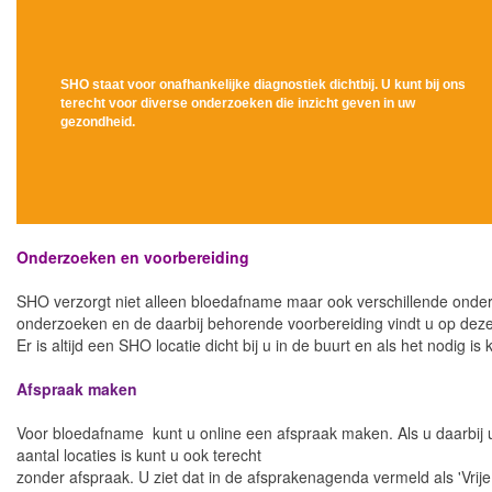
SH
O
staat voor onafhankelijke diagnostiek dichtbij. U kunt bij ons
terecht voor diverse onderzoeken die inzicht geven in uw
gezondheid.
Onderzoeken en voorbereiding
SHO verzorgt niet alleen bloedafname maar ook verschillende onderzo
onderzoeken en de daarbij behorende voorbereiding vindt u op dez
Er is altijd een SHO locatie dicht bij u in de buurt en als het nodig is 
Afspraak maken
Voor bloedafname kunt u online een afspraak maken. Als u daarbij u
aantal locaties is kunt u ook terecht
zonder afspraak. U ziet dat in de afsprakenagenda vermeld als 'Vrije