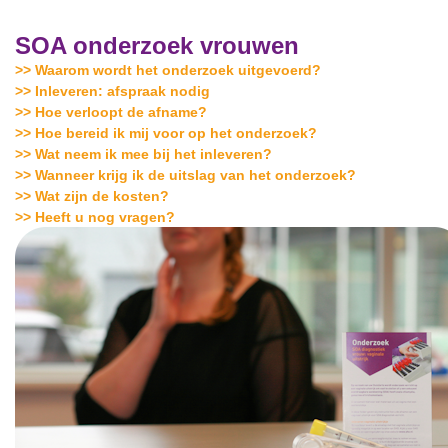
SOA onderzoek vrouwen
>> Waarom wordt het onderzoek uitgevoerd?
>> Inleveren: afspraak nodig
>> Hoe verloopt de afname?
>> Hoe bereid ik mij voor op het onderzoek?
>> Wat neem ik mee bij het inleveren?
>> Wanneer krijg ik de uitslag van het onderzoek?
>> Wat zijn de kosten?
>> Heeft u nog vragen?