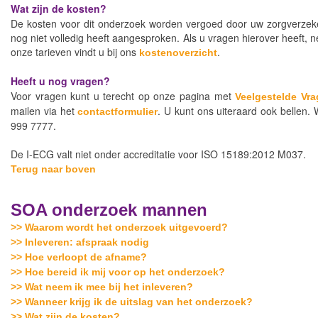
Wat zijn de kosten?
De kosten voor dit onderzoek worden vergoed door uw zorgverzekera
nog niet volledig heeft aangesproken. Als u vragen hierover heeft,
onze tarieven vindt u bij ons
.
kostenoverzicht
Heeft u nog vragen?
Voor vragen kunt u terecht op onze pagina met
Veelgestelde Vr
mailen via het
. U kunt ons uiteraard ook bellen. 
contactformulier
999 7777.
De I-ECG valt niet onder accreditatie voor ISO 15189:2012 M037.
Terug naar boven
SOA onderzoek mannen
>> Waarom wordt het onderzoek uitgevoerd?
>> Inleveren: afspraak nodig
>> Hoe verloopt de afname?
>> Hoe bereid ik mij voor op het onderzoek?
>> Wat neem ik mee bij het inleveren?
>> Wanneer krijg ik de uitslag van het onderzoek?
>> Wat zijn de kosten?