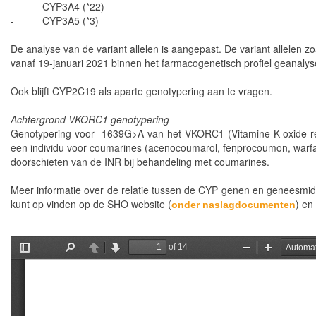
- CYP3A4 (*22)
- CYP3A5 (*3)
De analyse van de variant allelen is aangepast. De variant allele
vanaf 19-januari 2021 binnen het farmacogenetisch profiel
geanalys
Ook blijft CYP2C19 als aparte genotypering aan te vragen.
Achtergrond VKORC1 genotypering
Genotypering voor -1639G>A van het VKORC1 (Vitamine K-oxide-r
een individu voor coumarines (acenocoumarol, fenprocoumon,
warf
doorschieten van de INR bij behandeling met coumarines.
Meer informatie over de relatie tussen de CYP genen en geneesmidd
kunt op vinden op de SHO website (
) en
onder
naslagdocumenten