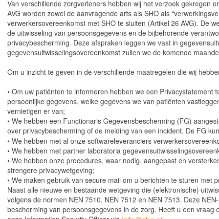
Van verschillende zorgverleners hebben wij het verzoek gekregen 
AVG worden zowel de aanvragende arts als SHO als “verwerkingsvera
verwerkersovereenkomst met SHO te sluiten (Artikel 26 AVG). De wet
de uitwisseling van persoonsgegevens en de bijbehorende verantwoor
privacybescherming. Deze afspraken leggen we vast in gegevensui
gegevensuitwisselingsovereenkomst zullen we de komende maande
Om u inzicht te geven in de verschillende maatregelen die wij hebbe
• Om uw patiënten te informeren hebben we een Privacystatement 
persoonlijke gegevens, welke gegevens we van patiënten vastleggen e
vernietigen er van;
• We hebben een Functionaris Gegevensbescherming (FG) aangesteld
over privacybescherming of de melding van een incident. De FG kun
• We hebben met al onze softwareleveranciers verwerkersovereenk
• We hebben met partner laboratoria gegevensuitwisselingsovereen
• We hebben onze procedures, waar nodig, aangepast en versterken
strengere privacywetgeving;
• We maken gebruik van secure mail om u berichten te sturen met p
Naast alle nieuwe en bestaande wetgeving die (elektronische) uitwiss
volgens de normen NEN 7510, NEN 7512 en NEN 7513. Deze NEN-norm
bescherming van persoonsgegevens in de zorg. Heeft u een vraag ov