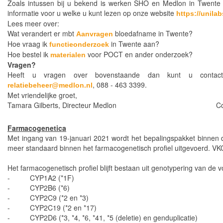
Zoals intussen bij u bekend is werken SHO en Medlon in Twente p
informatie voor u welke u kunt lezen op onze website
https://unila
Lees meer over:
Wat verandert er mbt
bloedafname in Twente?
Aanvragen
Hoe vraag ik
in Twente aan?
functieonderzoek
Hoe bestel ik
voor POCT en ander onderzoek?
materialen
Vragen?
Heeft u vragen over bovenstaande dan kunt u contact
, 088 - 463 3399.
relatiebeheer@medlon.nl
Met vriendelijke groet,
Tamara Gilberts, Directeur Medlon Cor van Lu
Farmacogenetica
Met ingang van 19-januari 2021 wordt het bepalingspakket binnen
meer standaard binnen het farmacogenetisch profiel
uitgevoerd. VK
Het farmacogenetisch profiel blijft bestaan uit genotypering van de
- CYP1A2 (*1F)
- CYP2B6 (*6)
- CYP2C9 (*2 en *3)
- CYP2C19 (*2 en *17)
- CYP2D6 (*3, *4, *6, *41, *5 (deletie) en genduplicatie)