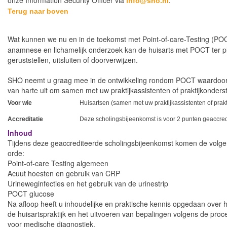
onze Information Security Officer via
.
info@sho.nl
Terug naar boven
Wat kunnen we nu en in de toekomst met Point-of-care-Testing (PO
anamnese en lichamelijk onderzoek kan de huisarts met POCT ter pl
geruststellen, uitsluiten of doorverwijzen.
SHO neemt u graag mee in de ontwikkeling rondom POCT waardoor st
van harte uit om samen met uw praktijkassistenten of praktijkonders
Voor wie
Huisartsen (samen met uw praktijkassistenten of prak
Accreditatie
Deze scholingsbijeenkomst is voor 2 punten geaccre
Inhoud
Tijdens deze geaccrediteerde scholingsbijeenkomst komen de vol
orde:
Point-of-care Testing algemeen
Acuut hoesten en gebruik van CRP
Urineweginfecties en het gebruik van de urinestrip
POCT glucose
Na afloop heeft u inhoudelijke en praktische kennis opgedaan over 
de huisartspraktijk en het uitvoeren van bepalingen volgens de pr
voor medische diagnostiek.