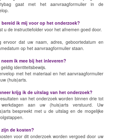
etybag gaat met het aanvraagformulier in de
elop.
 bereid ik mij voor op het onderzoek?
t u de instructiefolder voor het afnemen goed door.
g ervoor dat uw naam, adres, geboortedatum en
amedatum op het aanvraagformulier staan.
 neem ik mee bij het inleveren?
geldig identiteitsbewijs.
envelop met het materiaal en het aanvraagformulier
uw (huis)arts.
neer krijg ik de uitslag van het onderzoek?
esultaten van het onderzoek worden binnen drie tot
f werkdagen aan uw (huis)arts verstuurd. Uw
is)arts bespreekt met u de uitslag en de mogelijke
volgstappen.
 zijn de kosten?
kosten voor dit onderzoek worden vergoed door uw