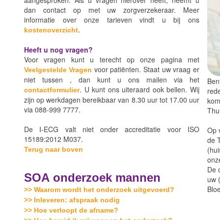
aangesproken. Als u vragen hierover heeft, neemt u
dan contact op met uw zorgverzekeraar. Meer
informatie over onze tarieven vindt u bij ons
.
kostenoverzicht
Heeft u nog vragen?
Voor vragen kunt u terecht op onze pagina met
voor patiënten. Staat uw vraag er
Veelgestelde Vragen
niet tussen , dan kunt u ons mailen via het
Bent
. U kunt ons uiteraard ook bellen. Wij
rede
contactformulier
zijn op werkdagen bereikbaar van 8.30 uur tot 17.00 uur
kom
via 088-999 7777.
Thui
De I-ECG valt niet onder accreditatie voor ISO
Op 
15189:2012 M037.
de T
(hui
Terug naar boven
onze
De 
SOA onderzoek mannen
uw (
Blo
>> Waarom wordt het onderzoek uitgevoerd?
>> Inleveren: afspraak nodig
>> Hoe verloopt de afname?