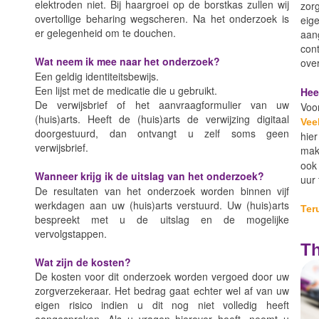
elektroden niet. Bij haargroei op de borstkas zullen wij
zor
overtollige beharing wegscheren. Na het onderzoek is
eig
er gelegenheid om te douchen.
aan
con
Wat neem ik mee naar het onderzoek?
over
Een geldig identiteitsbewijs.
Een lijst met de medicatie die u gebruikt.
Hee
De verwijsbrief of het aanvraagformulier van uw
Voo
(huis)arts. Heeft de (huis)arts de verwijzing digitaal
Vee
doorgestuurd, dan ontvangt u zelf soms geen
hier
verwijsbrief.
mak
ook
Wanneer krijg ik de uitslag van het onderzoek?
uur 
De resultaten van het onderzoek worden binnen vijf
werkdagen aan uw (huis)arts verstuurd. Uw (huis)arts
Ter
bespreekt met u de uitslag en de mogelijke
vervolgstappen.
Th
Wat zijn de kosten?
De kosten voor dit onderzoek worden vergoed door uw
zorgverzekeraar. Het bedrag gaat echter wel af van uw
eigen risico indien u dit nog niet volledig heeft