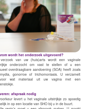
rom wordt het onderzoek uitgevoerd?
verzoek van uw (huis)arts wordt een vaginale
strijkje onderzocht om vast te stellen of u een
sueel overdraagbare aandoening (SOA) heeft zoals
amydia, gonorroe of trichomoniasis. U verzamelt
rvoor wat materiaal uit uw vagina met een
enstokje.
everen: afspraak nodig
voorkeur levert u het vaginale uitstrijkje zo spoedig
lijk in op een locatie van SHO bij u in de buurt.
alle regio’s moet u een afspraak maken. U maakt