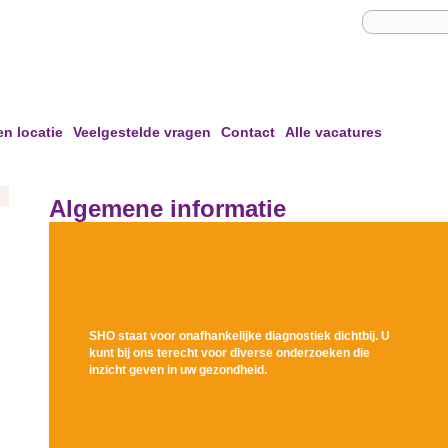
en locatie
Veelgestelde vragen
Contact
Alle vacatures
Algemene informatie
SH
O
staat voor onafhankelijke diagnostiek dichtbij. U
kunt bij ons terecht voor diverse onderzoeken die
inzicht geven in uw gezondheid.