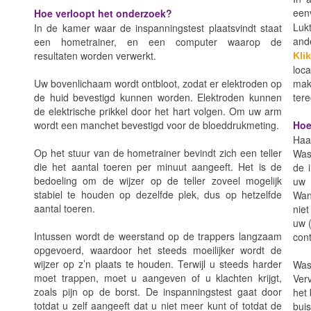
eenv
Hoe verloopt het onderzoek?
Luk
In de kamer waar de inspanningstest plaatsvindt staat
and
een hometrainer, en een computer waarop de
resultaten worden verwerkt.
Klik
loc
Uw bovenlichaam wordt ontbloot, zodat er elektroden op
make
de huid bevestigd kunnen worden. Elektroden kunnen
tere
de elektrische prikkel door het hart volgen. Om uw arm
wordt een manchet bevestigd voor de bloeddrukmeting.
Hoe
Haal
Op het stuur van de hometrainer bevindt zich een teller
Was
die het aantal toeren per minuut aangeeft. Het is de
de i
bedoeling om de wijzer op de teller zoveel mogelijk
uw 
stabiel te houden op dezelfde plek, dus op hetzelfde
Wann
aantal toeren.
nie
uw (
Intussen wordt de weerstand op de trappers langzaam
cont
opgevoerd, waardoor het steeds moeilijker wordt de
wijzer op z’n plaats te houden. Terwijl u steeds harder
Was
moet trappen, moet u aangeven of u klachten krijgt,
Verv
zoals pijn op de borst. De inspanningstest gaat door
het 
totdat u zelf aangeeft dat u niet meer kunt of totdat de
bui