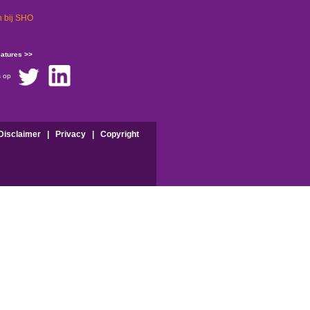
 bij SHO
catures >>
s op
Disclaimer
|
Privacy
|
Copyright