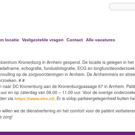
en locatie
Veelgestelde vragen
Contact
Alle vacatures
lcentrum Kronenburg in Arnhem geopend. De locatie is gelegen in het 
edafname, echografie, fundusfotografie, ECG en longfunctieonderzoek
nvulling op de zorgvoorzieningen in Arnhem. De Arnhemmers en streek
erzoeken. # #
en naar DC Kronenburg aan de Kronenburgpassage 67 in Arnhem. Patië
 uur en op zaterdag van 08.00 – 11.00 uur. Voor de overige onderzoeke
den via
Er is volop parkeergelegenheid buiten he
https://www.sho.nl/.
willen we de dienstverlening en het comfort voor de patiënt verbetere
e zorg!