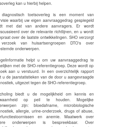
soverleg kan u hierbij helpen.
 diagnostisch toetsoverleg is een moment van
ervisie waarbij uw eigen aanvraaggedrag gespiegeld
dt met dat van andere aanvragers. Er wordt
scussieerd over de relevante richtlijnen, en u wordt
epraat over de laatste ontwikkelingen. SHO verzorgt
verzoek van huisartsengroepen DTO's over
estemde onderwerpen.
egelinformatie helpt u om uw aanvraaggedrag te
gelijken met de SHO-referentiegroep. Deze wordt op
oek aan u verstuurd. In een overzichtelijk rapport
t u de jaarstatistieken van de door u aangevraagde
nostiek, uitgezet tegen de SHO-referentiegroep.
choling biedt u de mogelijkheid om kennis en
kwaamheid op peil te houden. Mogelijke
erwerpen zijn: bloedafname, microbiologische
nostiek, allergie, urine-onderzoek, drugs of abuse,
erfunctiestoornissen en anemie. Maatwerk over
dere onderwerpen is bespreekbaar. Over