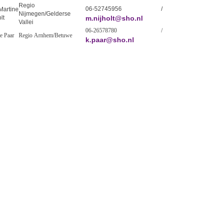
Regio
06-52745956 /
rtine
Nijmegen/Gelderse
lt
m.nijholt@sho.nl
Vallei
06-26578780 /
e Paar
Regio Arnhem/Betuwe
k.paar@sho.nl