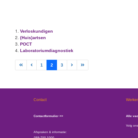
Verloskundigen
(Huis)artsen
POCT
Laboratoriumdiagnostiek
1
2
3
Contact
Werken
Contactformulier >>
Alle va
Volg on
Afspraken & informatie:
088-700 1000