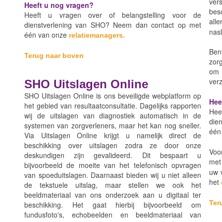
ver
Heeft u nog vragen?
bes
Heeft u vragen over of belangstelling voor de
all
dienstverlening van SHO? Neem dan contact op met
nas
één van onze
relatiemanagers.
Ben
Terug naar boven
zor
om 
ver
SHO Uitslagen Online
SHO Uitslagen Online is ons beveiligde webplatform op
Hee
het gebied van resultaatconsultatie. Dagelijks rapporten
Hee
wij de uitslagen van diagnostiek automatisch in de
die
systemen van zorgverleners, maar het kan nog sneller.
één
Via Uitslagen Online krijgt u namelijk direct de
beschikking over uitslagen zodra ze door onze
Voo
deskundigen zijn gevalideerd. Dit bespaart u
me
bijvoorbeeld de moeite van het telefonisch opvragen
uw v
van spoeduitslagen. Daarnaast bieden wij u niet alleen
het
de tekstuele uitslag, maar stellen we ook het
beeldmateriaal van ons onderzoek aan u digitaal ter
Ter
beschikking. Het gaat hierbij bijvoorbeeld om
fundusfoto's, echobeelden en beeldmateriaal van