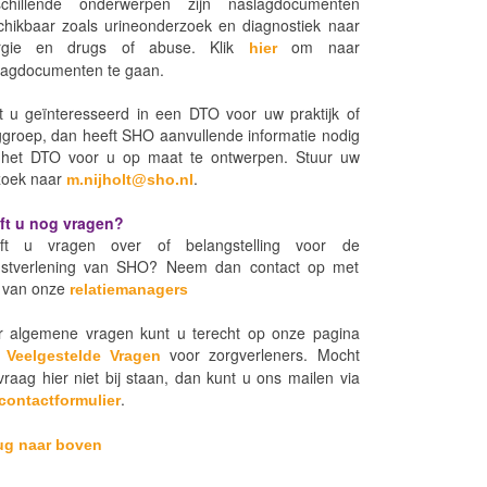
schillende onderwerpen zijn naslagdocumenten
chikbaar zoals urineonderzoek en diagnostiek naar
ergie en drugs of abuse. Klik
om naar
hier
lagdocumenten te gaan.
t u geïnteresseerd in een DTO voor uw praktijk of
ggroep, dan heeft SHO aanvullende informatie nodig
het DTO voor u op maat te ontwerpen. Stuur uw
zoek naar
.
m.nijholt@sho.nl
ft u nog vragen?
ft u vragen over of belangstelling voor de
nstverlening van SHO? Neem dan contact op met
 van onze
relatiemanagers
r algemene vragen kunt u terecht op onze pagina
t
voor zorgverleners. Mocht
Veelgestelde Vragen
raag hier niet bij staan, dan kunt u ons mailen via
.
contactformulier
ug naar boven