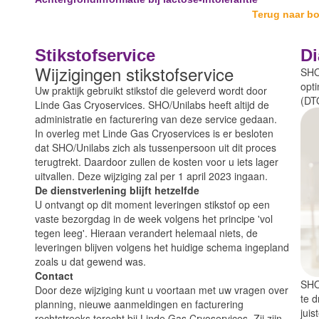
Terug naar b
Stikstofservice
Di
Wijzigingen stikstofservice
SHO
opt
Uw praktijk gebruikt stikstof die geleverd wordt door
(DT
Linde Gas Cryoservices. SHO/Unilabs heeft altijd de
administratie en facturering van deze service gedaan.
In overleg met Linde Gas Cryoservices is er besloten
dat SHO/Unilabs zich als tussenpersoon uit dit proces
terugtrekt. Daardoor zullen de kosten voor u iets lager
uitvallen. Deze wijziging zal per 1 april 2023 ingaan.
De dienstverlening blijft hetzelfde
U ontvangt op dit moment leveringen stikstof op een
vaste bezorgdag in de week volgens het principe 'vol
tegen leeg'. Hieraan verandert helemaal niets, de
leveringen blijven volgens het huidige schema ingepland
zoals u dat gewend was.
Contact
SHO
Door deze wijziging kunt u voortaan met uw vragen over
te d
planning, nieuwe aanmeldingen en facturering
jui
rechtstreeks terecht bij Linde Gas Cryoservices. Zij zijn