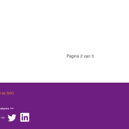
Pagina 2 van 3
 bij SHO
catures >>
s op