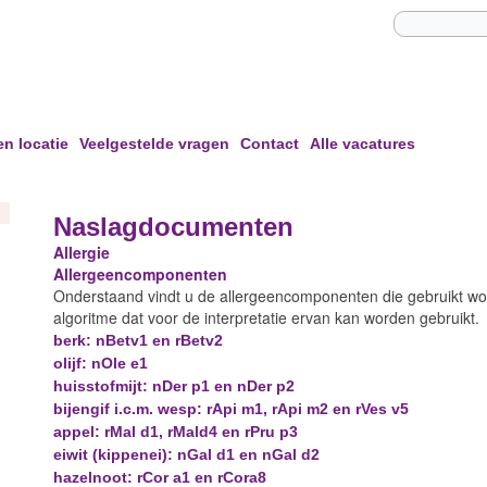
en locatie
Veelgestelde vragen
Contact
Alle vacatures
Naslagdocumenten
Allergie
Allergeencomponenten
Onderstaand vindt u de allergeencomponenten die gebruikt wo
algoritme dat voor de interpretatie ervan kan worden gebruikt.
berk: nBetv1 en rBetv2
olijf: nOle e1
huisstofmijt: nDer p1 en nDer p2
bijengif i.c.m. wesp: rApi m1, rApi m2 en rVes v5
appel: rMal d1, rMald4 en rPru p3
eiwit (kippenei): nGal d1 en nGal d2
hazelnoot: rCor a1 en rCora8