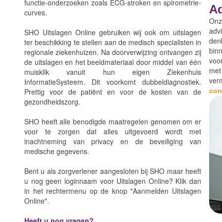
functie-onderzoeken zoals ECG-stroken en spirometrie-
Ad
curves.
Onz
adv
SHO Uitslagen Online gebruiken wij ook om uitslagen
den
ter beschikking te stellen aan de medisch specialisten in
binn
regionale ziekenhuizen. Na doorverwijzing ontvangen zij
voo
de uitslagen en het beeldmateriaal door middel van één
met
muisklik vanuit hun eigen Ziekenhuis
ver
InformatieSysteem. Dit voorkomt dubbeldiagnostiek.
Prettig voor de patiënt en voor de kosten van de
con
gezondheidszorg.
SHO heeft alle benodigde maatregelen genomen om er
voor te zorgen dat alles uitgevoerd wordt met
inachtneming van privacy en de beveiliging van
medische gegevens.
Bent u als zorgverlener aangesloten bij SHO maar heeft
u nog geen loginnaam voor Uitslagen Online? Klik dan
in het rechtermenu op de knop "Aanmelden Uitslagen
Online".
Heeft u nog vragen?