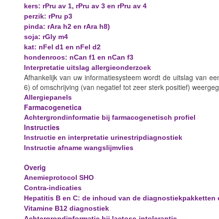
kers: rPru av 1, rPru av 3 en rPru av 4
perzik: rPru p3
pinda: rAra h2 en rAra h8)
soja: rGly m4
kat: nFel d1 en nFel d2
hondenroos: nCan f1 en nCan f3
Interpretatie uitslag allergieonderzoek
Afhankelijk van uw informatiesysteem wordt de uitslag van een 
6) of omschrijving (van negatief tot zeer sterk positief) weerge
Allergiepanels
Farmacogenetica
Achtergrondinformatie bij farmacogenetisch profiel
Instructies
Instructie en interpretatie urinestripdiagnostiek
Instructie afname wangslijmvlies
Overig
Anemieprotocol SHO
Contra-indicaties
Hepatitis B en C: de inhoud van de diagnostiekpakketten
Vitamine B12 diagnostiek
Achtergrondinformatie bij lactose-intolerantie