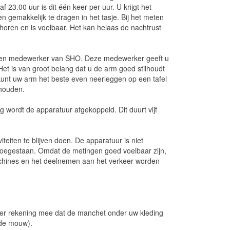
f 23.00 uur is dit één keer per uur. U krijgt het
en gemakkelijk te dragen in het tasje. Bij het meten
 horen en is voelbaar. Het kan helaas de nachtrust
 een medewerker van SHO. Deze medewerker geeft u
Het is van groot belang dat u de arm goed stilhoudt
kunt uw arm het beste even neerleggen op een tafel
 houden.
g wordt de apparatuur afgekoppeld. Dit duurt vijf
iteiten te blijven doen. De apparatuur is niet
toegestaan. Omdat de metingen goed voelbaar zijn,
achines en het deelnemen aan het verkeer worden
 er rekening mee dat de manchet onder uw kleding
jde mouw).