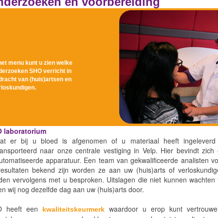
derzoeken en voorbereiding
et menu kunt u zien welke
rzoeken SHO verricht in
acht van (huis)artsen en
loskundigen.
 laboratorium
at er bij u bloed is afgenomen of u materiaal heeft ingeleverd
ransporteerd naar onze centrale vestiging in Velp. Hier bevindt zic
utomatiseerde apparatuur. Een team van gekwalificeerde analisten vo
resultaten bekend zijn worden ze aan uw (huis)arts of verloskundi
den vervolgens met u besproken. Uitslagen die niet kunnen wachten 
en wij nog dezelfde dag aan uw (huis)arts door.
 heeft een
waardoor u erop kunt vertrouwen
kwaliteitskeurmerk