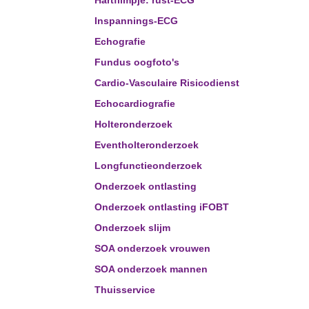
Hartfilmpje: rust-ECG
Inspannings-ECG
Echografie
Fundus oogfoto's
Cardio-Vasculaire Risicodienst
Echocardiografie
Holteronderzoek
Eventholteronderzoek
Longfunctieonderzoek
Onderzoek ontlasting
Onderzoek ontlasting iFOBT
Onderzoek slijm
SOA onderzoek vrouwen
SOA onderzoek mannen
Thuisservice