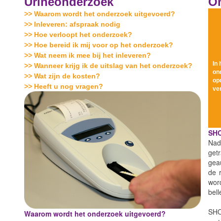
Urineonderzoek
On
>> Waarom wordt het onderzoek uitgevoerd?
>> Inleveren: afspraak nodig
>> Hoe verloopt het onderzoek?
>> Hoe bereid ik mij voor op het onderzoek?
>> Wat neem ik mee bij het inleveren?
In h
>> Wanneer krijg ik de uitslag van het onderzoek?
onde
>> Wat zijn de kosten?
opdr
>> Heeft u nog vragen?
ver
SHO
Nad
get
gea
de 
wor
bell
SHO
Waarom wordt het onderzoek uitgevoerd?