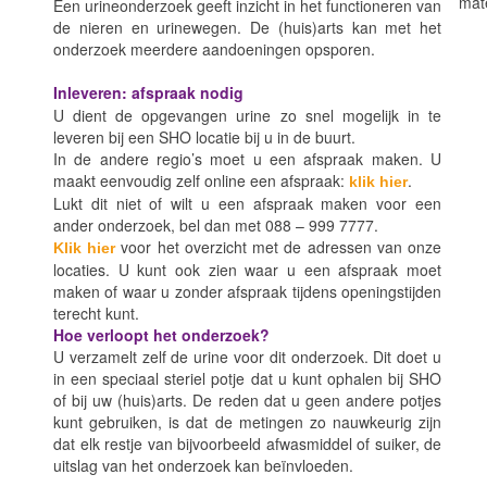
mate
Een urineonderzoek geeft inzicht in het functioneren van
de nieren en urinewegen. De (huis)arts kan met het
onderzoek meerdere aandoeningen opsporen.
Inleveren: afspraak nodig
U dient de opgevangen urine zo snel mogelijk in te
leveren bij een SHO locatie bij u in de buurt.
In de andere regio’s moet u een afspraak maken. U
maakt eenvoudig zelf online een afspraak:
.
klik hier
Lukt dit niet of wilt u een afspraak maken voor een
ander onderzoek, bel dan met 088 – 999 7777.
voor het overzicht met de adressen van onze
Klik hier
locaties. U kunt ook zien waar u een afspraak moet
maken of waar u zonder afspraak tijdens openingstijden
terecht kunt.
Hoe verloopt het onderzoek?
U verzamelt zelf de urine voor dit onderzoek. Dit doet u
in een speciaal steriel potje dat u kunt ophalen bij SHO
of bij uw (huis)arts. De reden dat u geen andere potjes
kunt gebruiken, is dat de metingen zo nauwkeurig zijn
dat elk restje van bijvoorbeeld afwasmiddel of suiker, de
uitslag van het onderzoek kan beïnvloeden.