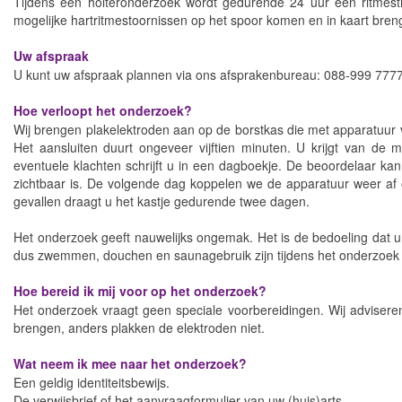
Tijdens een holteronderzoek wordt gedurende 24 uur een ritmestr
mogelijke hartritmestoornissen op het spoor komen en in kaart breng
Uw afspraak
U kunt uw afspraak plannen via ons afsprakenbureau: 088-999 7777
Hoe verloopt het onderzoek?
Wij brengen plakelektroden aan op de borstkas die met apparatuur v
Het aansluiten duurt ongeveer vijftien minuten. U krijgt van de
eventuele klachten schrijft u in een dagboekje. De beoordelaar ka
zichtbaar is. De volgende dag koppelen we de apparatuur weer af op
gevallen draagt u het kastje gedurende twee dagen.
Het onderzoek geeft nauwelijks ongemak. Het is de bedoeling dat u b
dus zwemmen, douchen en saunagebruik zijn tijdens het onderzoek 
Hoe bereid ik mij voor op het onderzoek?
Het onderzoek vraagt geen speciale voorbereidingen. Wij advisere
brengen, anders plakken de elektroden niet.
Wat neem ik mee naar het onderzoek?
Een geldig identiteitsbewijs.
De verwijsbrief of het aanvraagformulier van uw (huis)arts.