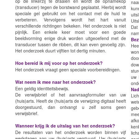
op de linkerzij te draaien en wordt de opnamekop
naa
(transducer) tegen de borstwand geplaatst. Hierbij wordt
kun
speciale gel gebruikt om het contact met de huid te
uits
verbeteren. Vervolgens wordt het hart vanuit
Uits
verschillende richtingen bekeken. Het onderzoek is niet
Dat
pijnlijk. Een enkele keer moet voor een goede
name
beeldvorming enige druk worden uitgeoefend met de
Bez
transducer tussen de ribben, dit kan even gevoelig zijn.
Hee
Het onderzoek duurt vijftien tot dertig minuten.
wor
do
Hoe bereid ik mij voor op het onderzoek?
down
Het onderzoek vraagt geen speciale voorbereidingen.
stur
uw 
Wat neem ik mee naar het onderzoek?
ond
Een geldig identiteitsbewijs.
Nad
De verwijsbrief of het aanvraagformulier van uw
Lic
(huis)arts. Heeft de (huis)arts de verwijzing digitaal heeft
wet
doorgestuurd, dan ontvangt u zelf soms geen
geb
verwijsbrief.
mee
afk
Wanneer krijg ik de uitslag van het onderzoek?
ken
De resultaten van het onderzoek worden binnen vijf
lic
werkdagen aan uw (huis)arts verstuurd. Uw (huis)arts
geef