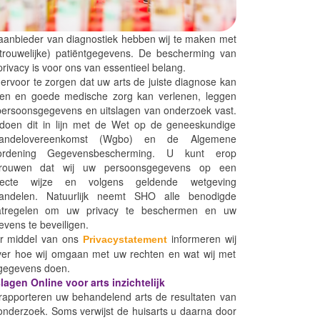
 aanbieder van diagnostiek hebben wij te maken met
rtrouwelijke) patiëntgegevens. De bescherming van
rivacy is voor ons van essentieel belang.
rvoor te zorgen dat uw arts de juiste diagnose kan
llen en goede medische zorg kan verlenen, leggen
 persoonsgegevens en uitslagen van onderzoek vast.
 doen dit in lijn met de Wet op de geneeskundige
andelovereenkomst (Wgbo) en de Algemene
ordening Gegevensbescherming. U kunt erop
trouwen dat wij uw persoonsgegevens op een
recte wijze en volgens geldende wetgeving
andelen. Natuurlijk neemt SHO alle benodigde
tregelen om uw privacy te beschermen en uw
vens te beveiligen.
r middel van ons
informeren wij
Privacystatement
ver hoe wij omgaan met uw rechten en wat wij met
gegevens doen.
lagen Online voor arts inzichtelijk
 rapporteren uw behandelend arts de resultaten van
onderzoek. Soms verwijst de huisarts u daarna door