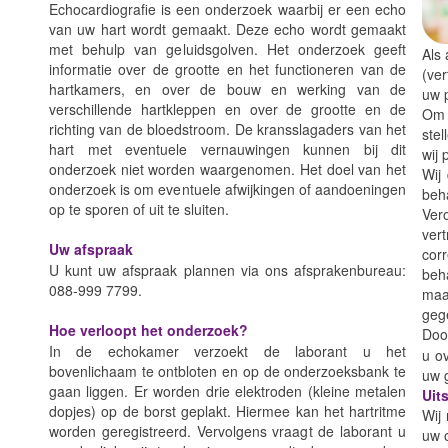
Echocardiografie is een onderzoek waarbij er een echo
van uw hart wordt gemaakt. Deze echo wordt gemaakt
met behulp van geluidsgolven. Het onderzoek geeft
Als
informatie over de grootte en het functioneren van de
(ve
hartkamers, en over de bouw en werking van de
uw p
verschillende hartkleppen en over de grootte en de
Om e
richting van de bloedstroom. De kransslagaders van het
ste
hart met eventuele vernauwingen kunnen bij dit
wij
onderzoek niet worden waargenomen. Het doel van het
Wij
onderzoek is om eventuele afwijkingen of aandoeningen
beh
op te sporen of uit te sluiten.
Ver
ver
Uw afspraak
cor
U kunt uw afspraak plannen via ons afsprakenbureau:
beh
088-999 7799.
maa
gege
Hoe verloopt het onderzoek?
Doo
In de echokamer verzoekt de laborant u het
u o
bovenlichaam te ontbloten en op de onderzoeksbank te
uw 
gaan liggen. Er worden drie elektroden (kleine metalen
Uits
dopjes) op de borst geplakt. Hiermee kan het hartritme
Wij
worden geregistreerd. Vervolgens vraagt de laborant u
uw 