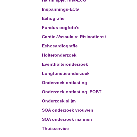
Hartfilmpje: rust-ECG
Inspannings-ECG
Echografie
Fundus oogfoto's
Cardio-Vasculaire Risicodienst
Echocardiografie
Holteronderzoek
Eventholteronderzoek
Longfunctieonderzoek
Onderzoek ontlasting
Onderzoek ontlasting iFOBT
Onderzoek slijm
SOA onderzoek vrouwen
SOA onderzoek mannen
Thuisservice