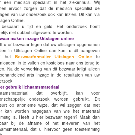
r een medisch specialist in het ziekenhuis. Wij
nen ervoor zorgen dat de medisch specialist de
lagen van uw onderzoek ook kan inzien. Dit kan via
lagen Online.
 bespaart u tijd en geld. Het onderzoek hoeft
lijk niet dubbel uitgevoerd te worden.
waar maken inzage Uitslagen online
ft u er bezwaar tegen dat uw uitslagen opgenomen
den in Uitslagen Online dan kunt u dit aangeven
or het
te
Bezwaarformulier Uitslagen Online
loaden, in te vullen en kosteloos naar ons terug te
en. Na de verwerking van dit bezwaar krijgt alleen
behandelend arts inzage in de resultaten van uw
erzoek.
er gebruik lichaamsmateriaal
haamsmateriaal dat overblijft, kan voor
enschappelijk onderzoek worden gebruikt. Dit
eurt op anonieme wijze, dat wil zeggen dat niet
r kan worden nagegaan van wie het materiaal
omstig is. Heeft u hier bezwaar tegen? Maak dan
baar bij de afname of het inleveren van het
haamsmateriaal, dat u hiervoor geen toestemming
t.