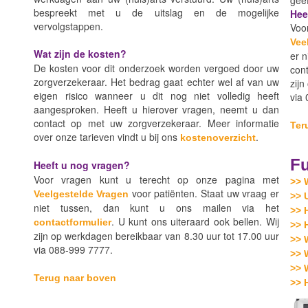
bespreekt met u de uitslag en de mogelijke
Hee
vervolgstappen.
Voor
Vee
Wat zijn de kosten?
er n
De kosten voor dit onderzoek worden vergoed door uw
cont
zorgverzekeraar. Het bedrag gaat echter wel af van uw
zijn
eigen risico wanneer u dit nog niet volledig heeft
via
aangesproken. Heeft u hierover vragen, neemt u dan
contact op met uw zorgverzekeraar. Meer informatie
Ter
over onze tarieven vindt u bij ons
.
kostenoverzicht
Fu
Heeft u nog vragen?
Voor vragen kunt u terecht op onze pagina met
>> 
voor patiënten. Staat uw vraag er
Veelgestelde Vragen
>> 
niet tussen, dan kunt u ons mailen via het
>> 
. U kunt ons uiteraard ook bellen. Wij
contactformulier
>> 
zijn op werkdagen bereikbaar van 8.30 uur tot 17.00 uur
>> 
via 088-999 7777.
>> 
>> 
Terug naar boven
>> 